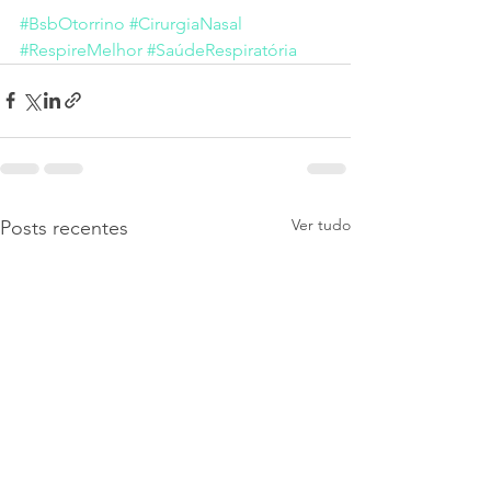
#BsbOtorrino
#CirurgiaNasal
#RespireMelhor
#SaúdeRespiratória
Ver tudo
Posts recentes